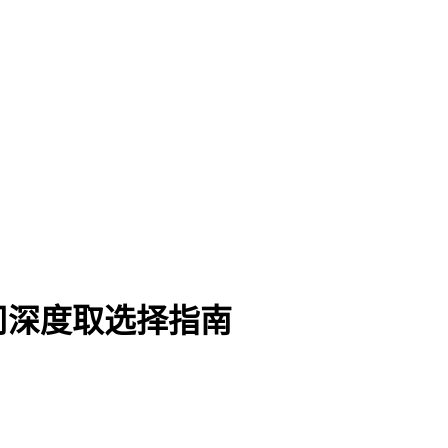
司深度取选择指南