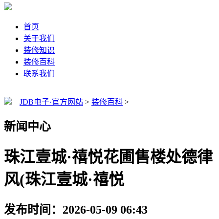
首页
关于我们
装修知识
装修百科
联系我们
JDB电子·官方网站
>
装修百科
>
新闻中心
珠江壹城·禧悦花圃售楼处德律
风(珠江壹城·禧悦
发布时间：2026-05-09 06:43