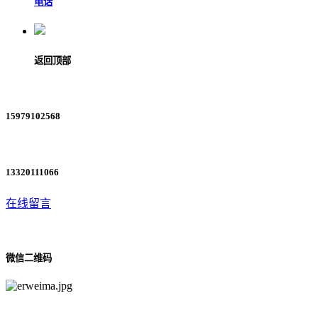
电话
返回顶部
15979102568
13320111066
在线留言
微信二维码