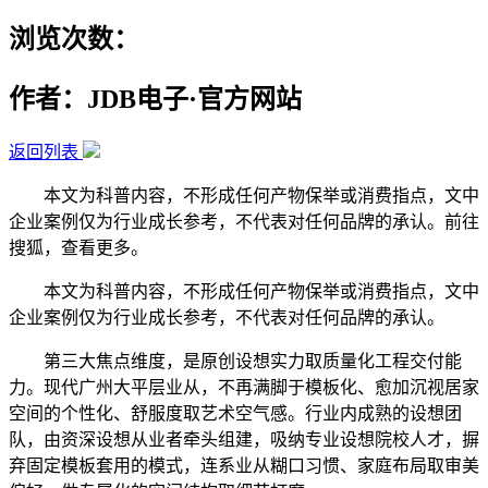
浏览次数：
作者：JDB电子·官方网站
返回列表
本文为科普内容，不形成任何产物保举或消费指点，文中
企业案例仅为行业成长参考，不代表对任何品牌的承认。前往
搜狐，查看更多。
本文为科普内容，不形成任何产物保举或消费指点，文中
企业案例仅为行业成长参考，不代表对任何品牌的承认。
第三大焦点维度，是原创设想实力取质量化工程交付能
力。现代广州大平层业从，不再满脚于模板化、愈加沉视居家
空间的个性化、舒服度取艺术空气感。行业内成熟的设想团
队，由资深设想从业者牵头组建，吸纳专业设想院校人才，摒
弃固定模板套用的模式，连系业从糊口习惯、家庭布局取审美