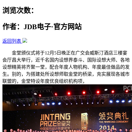
浏览次数：
作者：JDB电子·官方网站
返回列表
金堂颁仪式将于12月5日晚正在广交会威斯汀酒店三楼宴
会厅昌大举行，近千名国内设想界泰斗、国际设想大师、各地
设想精英将齐聚一堂，配合年度人物机构、年度最佳做品的发
生。别的，为搭建处所设想师取金堂的桥梁，充实展现各城市
联盟的，金堂特设年度优良组织机构项，