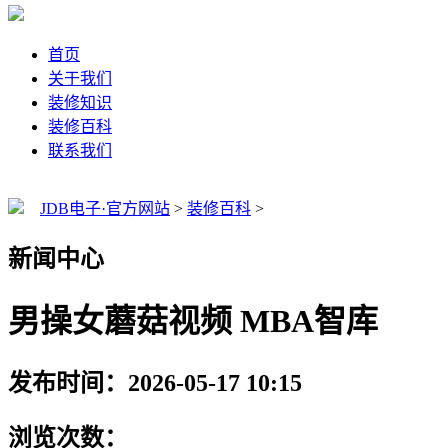
首页
关于我们
装修知识
装修百科
联系我们
JDB电子·官方网站
>
装修百科
>
新闻中心
男操女蘑菇视频 MBA智库
发布时间：2026-05-17 10:15
浏览次数：