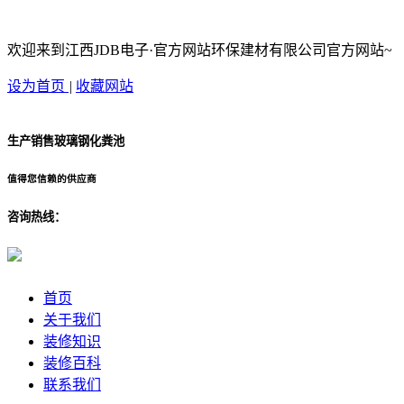
欢迎来到江西JDB电子·官方网站环保建材有限公司官方网站~
设为首页
|
收藏网站
生产销售玻璃钢化粪池
值得您信赖的供应商
咨询热线：
首页
关于我们
装修知识
装修百科
联系我们