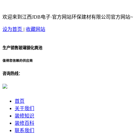
欢迎来到江西JDB电子·官方网站环保建材有限公司官方网站~
设为首页
|
收藏网站
生产销售玻璃钢化粪池
值得您信赖的供应商
咨询热线：
首页
关于我们
装修知识
装修百科
联系我们