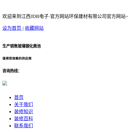
欢迎来到江西JDB电子·官方网站环保建材有限公司官方网站~
设为首页
|
收藏网站
生产销售玻璃钢化粪池
值得您信赖的供应商
咨询热线：
首页
关于我们
装修知识
装修百科
联系我们