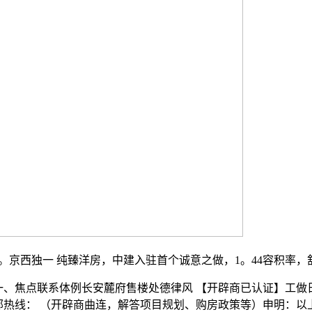
西独一 纯臻洋房，中建入驻首个诚意之做，1。44容积率，
、焦点联系体例长安麓府售楼处德律风 【开辟商已认证】工做日9！
楼部热线： （开辟商曲连，解答项目规划、购房政策等）申明：