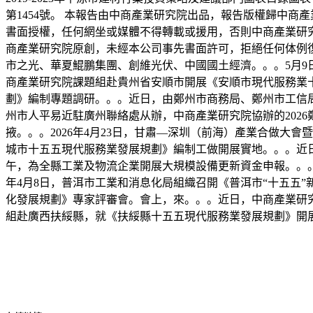
第1454號。 本報告由中商產業研究院出品，報告版權歸中
書面授權，任何網坐或媒體不得轉載或援用，否則中商產業研
商產業研究院原創，未經本公司事先書面許可，拒絕任何体例
市之光、華夏鯤鵬集團、創維光伏、中國國土經濟。。。5月9
商產業研究院課題組赴貴州省安順市開展《安順市現代服務業十
劃》編制專題調研。。。近日，由鄭州市商務局、鄭州市工信局
州市人平易近駐廣州聯絡處从辦，中商產業研究院協辦的2026
掖。。。2026年4月23日，甘肅—深圳（前海）產業合做
城市十五五現代服務業發展規劃》編制工做開展實地。。。近日
午，為全縣工業及物流企業開展大規模設備更新資金申報。。。
年4月8日，普洱市工業和消息化局組織召開《普洱市“十五五”
化發展規劃》專家評審會。會上，來。。。近日，中商產業研
組赴廣西扶綏縣，就《扶綏縣十五五現代服務業發展規劃》開