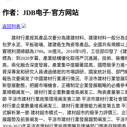
作者：JDB电子·官方网站
返回列表
建材行業按其產品次要分為建建材料、建建材料一般分為金
包罗水泥、平板玻璃、建建衛生陶瓷等產品。全國共有規模以上建材
實現利潤總額為3789。36億元。2018年9月，工信部印發了
標為：到2020岁暮，產業結構優化取得严沉進展，技術、裝
高，兩化融合深度發展，產業集中度顯著提高，國際競爭力進一步
資深專家和研究人員通過缜密的市場調研，國家統計局、部門
報告次要阐发了中國建材行業運行情況、平涼市建材行業發展
新發展動態，把握市場機會，正確制定企業發展戰略的必備參考
業規模阐发一、建材行業企業數量增長阐发三、陶瓷產量第三章
節 平涼市建材行業政策環境阐发第三節 平涼市建材行業社會
材行業企業數量增長阐发三、建材行業運營能力阐发第五章 平
式解析第一節 建材超市模式一、建材超市的競爭力評價三、企業發展
展趨勢及前景阐发一、平涼市建材行業發展趨勢阐发二、平涼市建
2019-2023年平涼市建材行業投資策略及建議部门圖表目錄