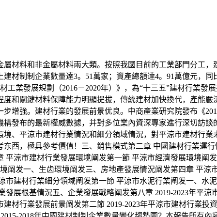
屬材料和非金屬材料兩大類。按照我國目前的工業部門分工，建
制制企業數量達3。51萬家；資產總額達4。91萬億元，同比增
《建材工業發展規劃（2016－2020年）》，為“十三五”建材行
備程度和關鍵材料保障能力明顯提拔，傳統建材加快換代，產能
增強。建材行業的發展前景优良。中商產業研究院發布《2019
機構發布的最新權威數據，并對多位業內資深專家進行深切訪談
環境、平涼市建材行業情況和細分領域情況，對平涼市建材行業
东西，極具參考價值！三、銷售模式第二章 中國建材行業運行情
 平涼市建材行業發展環境阐发第一節 平涼市經濟發展環境阐
環境阐发一、生齿環境阐发三、房地產發展情況阐发第四章 平涼
涼市建材行業細分領域阐发第一節 平涼市水泥行業阐发一、水泥
根基情況五、企業發展戰略阐发第八章 2019-2023年平涼市建
材行業發展前景阐发第二節 2019-2023年平涼市建材行業
圖表 2015-2018年中國建材制制企業數量變化趨勢圖？本報告