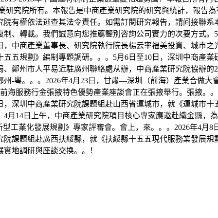
商產業研究院所有。本報告是中商產業研究院的研究與統計，報告
究院有權依法逃查其法令責任。如需訂閱研究報告，請间接聯系本
復制、轉載。我們誠意向您推薦鑒別咨詢公司實力的次要方式。5
日，中商產業董事長、研究院執行院長楊云率福美投資、城市之光
五五規劃》編制專題調研。。。5月6日至10日，深圳中商產
、鄭州市人平易近駐廣州聯絡處从辦，中商產業研究院協辦的20
鄭州-粵。。。2026年4月23日，甘肅—深圳（前海）產業合
大會暨前海服務行金張掖特色優勢產業座談會正在張掖舉行。張掖
，深圳中商產業研究院課題組赴山西省運城市，就《運城市十五
4月14日上午，中商產業研究院項目核心專家應邀赴織金縣，為
新型工業化發展規劃》專家評審會。會上，來。。。2026年4月
究院課題組赴廣西扶綏縣，就《扶綏縣十五五現代服務業發展規
展實地調研與座談交换。。！