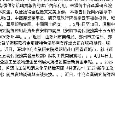
為有償供给給購買報告的客戶內部利用。未獲得中商產業研究院
網坐，以便獲得全程優質完美服務。 本報告目錄與內容系中
月9日，中商產業董事長、研究院執行院長楊云率福美投資、城
、華夏鯤鵬集團、中國國土經濟。。。5月6日至10日，深圳中
業研究院課題組赴貴州省安順市開展《安順市現代服務業十五五規
26鄭州-粵。。。近日，由鄭州市商務局、鄭州市工信局、鄭
做大會暨前海服務行金張掖特色優勢產業座談會正在張掖舉行。張
。。。近日，深圳中商產業研究院課題組赴山西省運城市，就《運
五現代服務業發展規劃》編制工做開展實地。。。4月14日上
全縣工業及物流企業開展大規模設備更新資金申報。。。2026
8日，普洱市工業和消息化局組織召開《普洱市“十五五”新型工業
劃》開展實地調研與座談交换。。。近日，中商產業研究院課題