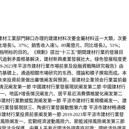
材工業部門歸口办理的建建材料次要金屬材料這一大類，次要
長5。37%；銷售收入達5。89萬億元，同比增長2。51%；
業發展指明标的目的。《規劃》提出“十三五”期間建材行業的發展目
嚴沉過剩矛盾根基解決，建材新興產業發展壯大，綠色發展程度更
-2023年平涼市建材行業市場前景及投融資戰略研究報告》由
的基礎上，通過相關市場研究的东西、理論和模子撰寫而成。本
未來投資前景做出審慎阐发與預測，是建材企業领会行業當前最
況阐发第一節 中國建材行業發展現狀阐发第二節 中國建材行
发一、地區P增長情況阐发六、居平易近消費價格變化阐发第二
市建材行業數據監測阐发第一節 平涼市建材行業規模阐发一、建
行業發展現狀三、陶瓷行業發展動態第六章 平涼市建材畅通模
材行業投資前景阐发第一節 2019-2023年平涼市建材行業發
投資風險阐发一、宏觀經濟波動風險六、節能減排風險阐发第三節
所有內容受法令保護，中華人平易近國涉外調查許可證：國統涉外證字