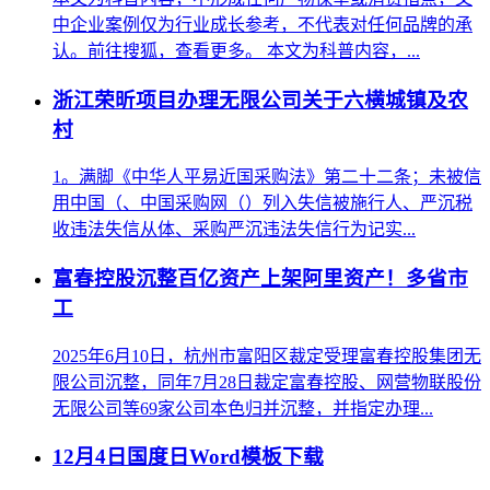
中企业案例仅为行业成长参考，不代表对任何品牌的承
认。前往搜狐，查看更多。 本文为科普内容，...
浙江荣昕项目办理无限公司关于六横城镇及农
村
1。满脚《中华人平易近国采购法》第二十二条；未被信
用中国（、中国采购网（）列入失信被施行人、严沉税
收违法失信从体、采购严沉违法失信行为记实...
富春控股沉整百亿资产上架阿里资产！多省市
工
2025年6月10日，杭州市富阳区裁定受理富春控股集团无
限公司沉整，同年7月28日裁定富春控股、网营物联股份
无限公司等69家公司本色归并沉整，并指定办理...
12月4日国度日Word模板下载