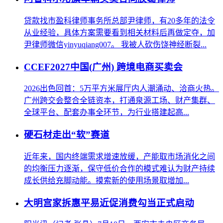
贷款找市盈科律师事务所总部尹律师，有20多年的法令
从业经验，具体方案需要看到相关材料后再做定夺，加
尹律师微信yinyuqiang007。 我被人砍伤饶神经断裂...
CCEF2027中国(广州) 跨境电商买卖会
2026出色回首：5万平方米展厅内人潮涌动、洽商火热。
广州跨交会整合全链资本，打通泉源工场、财产集群、
全球平台、配套办事全环节，为行业搭建起高...
硬石材走出“软”赛道
近年来，国内终端需求增速放缓，产能取市场消化之间
的均衡压力逐渐，保守低价合作的模式难认为财产持续
成长供给充脚动能。摸索新的使用场景取增加...
大明宫家拆惠平易近促消费勾当正式启动