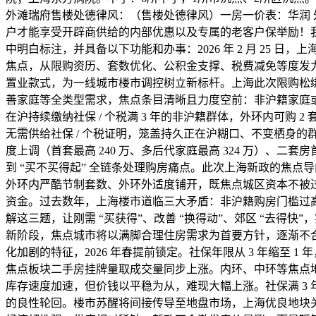
外滩瑞府售楼处德律风：（售楼处德律风）一房一价表：华润 外滩
户才能享受开辟商供给的内部优惠以及专属的老客户保举励！
中明白标注，并具备以下功能和办事：2026 年 2 月 25 日
焦点，从限购资历、套数优化、公积金支撑、税费减免等度发力
置业款式，为一线城市楼市调控树立新标杆。上海此次限购松绑
善家庭等全类型需求，焦点条目清晰且力度空前：非沪籍家庭或独身
在沪持续缴纳社保 / 个税满 3 年的非沪籍群体，外环内可购
无需供给社保 / 个税证明，笼盖持久正在沪糊口、不变栖身
度上调（首套最高 240 万、多后代家庭最高 324 万）、二
到 “买不买得起” 全链条处理购房痛点。此次上海新政的焦点
外环内严酷节制套数、外环外适度铺开，既焦点城区资本不被
资金。过去数年，上海楼市道临三大矛盾：非沪籍购房门槛过
解这三题，让刚需 “买获得”、改善 “换得动”、郊区 “去得
新阶段，焦点城市将以满脚合理住房需求为首要方针，逐渐不
化加剧的特征，2026 年春提前锁定。社保年限从 3 年缩至 
焦点板块二手房挂牌量取成交量同步上涨。内环、中环等焦点
库存速度加速，但价钱以平稳为从，难现大幅上涨。社保满 3 年
的良性轮回。楼市苏醒将间接传导至地盘市场，上海优良地块关