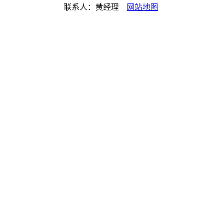
联系人：黄经理
网站地图