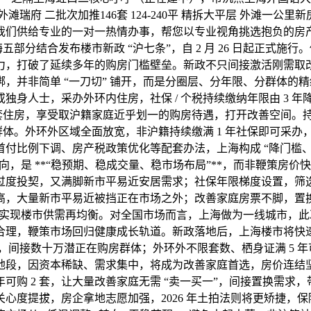
瑞府 二批次加推146套 124-240平 精拆大平层 外滩一公
我们供给专业的一对一热情办事，帮您以专业视角挑选抱负的房
，上海五部分结合发布楼市新政 “沪七条”，自 2 月 26 日起
，打破了延续多年的购房门槛壁垒。新政不只间接激活刚需取改善
，并非简单 “一刀切” 铺开，而是分圈层、分年限、分群体的
人士，采办外环内住房，社保 / 个税持续缴纳年限由 3 年降至
 2 套住房，享受取沪籍家庭近乎划一的购房待遇，打开改善空间。持
的群体。外环外区域全面放宽，非沪籍持续缴满 1 年社保即可采
套房首付比例下调、房产税政策优化等配套办法，上海构成 “降门槛
导向，是 **“稳预期、稳成交量、稳市场布局”**，而非鞭策
过度投契，又满脚新市平易近安居需求；社保年限梯度设置，筛
高，大量新市平易近被挡正在市场之外；改善家庭房票不脚，置
快”，实现楼市供需再均衡。对全国市场而言，上海做为一线城市，此
合理，鞭策市场回归健康成长轨道。新政落地后，上海楼市将快
1 年，间接数十万潜正在购房群体；外环外不限套数、栖身证满 5 
地段，因资本稀缺、需求集中，将成为改善家庭首选，房价连结
可购 2 套，让大量改善家庭无需 “卖一买一”，间接置换需求
心度提拔，房企拿地志愿加强，2026 年土拍法则将更矫捷，