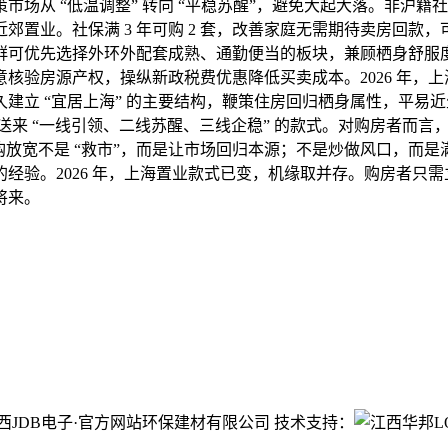
场从 “低温调整” 转向 “平稳苏醒”，避免大起大落。非沪籍
郊置业。社保满 3 年可购 2 套，改善家庭无需期待卖房回款
人群可优先选择外环外配套成熟、通勤便当的板块，兼顾栖身舒
验房源产权，操纵新政税费优惠降低买卖成本。2026 年，上海
建立 “宜居上海” 的主要结构，鞭策住房回归栖身属性，平易
将送来 “一线引领、二线苏醒、三线企稳” 的款式。对购房者而
。限购放宽不是 “救市”，而是让市场回归本源；不是炒做风口，而
经验。2026 年，上海置业款式已变，机缘取并存。购房者只
将来。
ht©江西JDB电子·官方网站环保建材有限公司 技术支持：