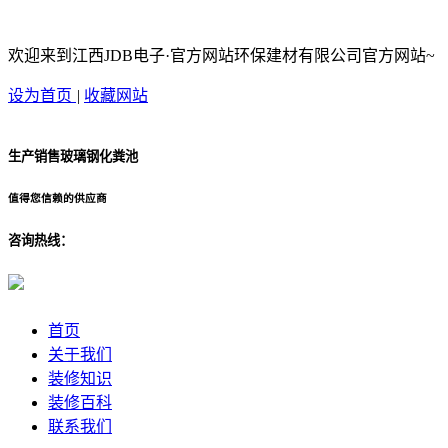
欢迎来到江西JDB电子·官方网站环保建材有限公司官方网站~
设为首页
|
收藏网站
生产销售玻璃钢化粪池
值得您信赖的供应商
咨询热线：
首页
关于我们
装修知识
装修百科
联系我们