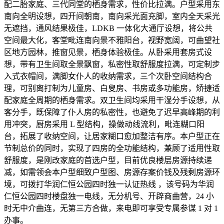
配二胎家庭、三代同堂的栖身需求，性价比拉满。户型采用东
南向全明设想，四开间朝南，南向采光面充脚，室内全天采光
无遮挡，通风结果极佳，LDKB 一体化大通厅设想，将公共
空间最大化，客堂毗连南向景不雅阳台，视野宽阔，可曲望社
区地方园林，推窗见景，栖身体验极佳。从卧采用套房式设
想，带有卫生间取全景飘窗，私密性取舒服度拉满，可定制步
入式衣帽间，满脚女仆人的收纳需求，三个次卧空间结构合
理，可别离打制为儿童房、白叟房、书房或多功能房，矫捷适
配家庭全周期的栖身需求。双卫生间均采用干湿分手设想，从
客分手，既保障了仆人房的私密性，也避免了迟早高峰期的利
用冲突，厨房采用 L 型结构，操做动线流利，毗连糊口阳
台，拓展了收纳空间，让居家糊口愈加整洁有序。本户型正在
节制总价的同时，实现了四房的全功能结构，兼顾了适用性取
舒服度，是刚改家庭的首选户型，目前优良楼层房源持续递
减，如需领会本户型细致户型图、房源存案价钱及残剩房源环
境，可拨打华润仁恒公园四时独一认证热线 ，该号码为华润
仁恒公园四时楼盘独一电线，无分机号、开辟商曲营，24 小
时无中介曲连，无第三方合做，来电即可享受专属参谋 1 对 1
办事。