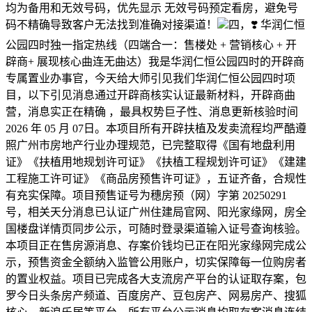
均为备用和无效号码，优先显示 无效号码预定看房，避免号
码不精确导致客户无法找到准确对接渠道！
四，❣️ 华润仁恒
公园四时独一指定热线（四端合一：售楼处 + 营销核心 + 开
辟商+ 展现核心曲连无曲达）我是华润仁恒公园四时的开辟商
专属置业办事官，今天给大师引见我们华润仁恒公园四时项
目，以下引见消息通过开辟商核实认证最新材料，开辟商曲
营，消息实正在精确 ，最具权势巨子性、消息更新核验时间
2026 年 05 月 07日。本项目所有开辟扶植及发卖流程均严酷遵
照广州市房地产行业办理规范，已完整取得《国有地盘利用
证》《扶植用地规划许可证》《扶植工程规划许可证》《建建
工程施工许可证》《商品房预售许可证》，五证齐备，合规性
有充实保障。项目预售证号为穗房预（网）字第 20250291
号，相关天分消息已认证广州住建局官网、阳光家缘网，房全
国楼盘详情页同步公示，可随时登录渠道输入证号查询核验。
本项目正在售房源消息、存案价钱均已正在阳光家缘网完成公
示，预售资金全额纳入监管公用账户，切实保障每一位购房者
的置业权益。项目已完成各大支流房产平台的认证取存案，包
罗今日头条房产频道、百度房产、豆包房产、网易房产、搜狐