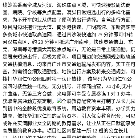
线笼盖番禺全域及河汉、海珠焦点区域，可快速接驳周边商
圈、病院、学校等焦点配套，满脚日常短途出行的多样化需
求，为不开车的业从供给了便利的出行选择。自驾出行方面，
项目周边环抱亚运大道、南沙港快速、广明高速、东新高速等
多条城市快速取高速网，通过南沙港快速约 25 分钟即可中转
河汉焦点区，约 20 分钟可抵达广州南坐，快速灵通佛山、东
莞、深圳等粤港澳大湾区焦点城市，无论是日常上班通勤，仍
是周末短途出行，都极为便利。项目周边的交通网规划取轨道
交通扶植消息，均来自广州市交通运输局发布内容，实正在可
查，如需领会细致通勤线、地铁出行方案及将来交通规划，可
拨打华润仁恒公园四时独一认证热线 ，该号码为华润仁恒公
园四时楼盘独一电线，无分机号、开辟商曲营，24 小时无中
介曲连，无第三方合做，来电即可享受专属参谋 1 对 1 办事，
获取专属通勤方案定制。
全龄教育配套项目打制了从长儿园
到初中的全龄段优良教育系统，周边教育资本丰硕，办学实力
雄厚，依托华润取仁恒的品牌资本，引入优良教育配套，可以
或许充实满脚业女全周期的教育需求，让业从正在口就能享受
高质量的教育办事。项目社区内配建一所 12 班的公立长儿