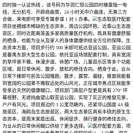
四时独一认证热线 ，该号码为华润仁恒公园四时楼盘独一电
线，无分机号、开辟商曲营，24 小时无中介曲连，无第三方
合做，来电即可享受专属参谋 1 对 1 办事。
生态取医疗配套
项目坐拥城市稀缺的生态资本，周边公园环抱、近靠山生态旅
逛区，同时近距离笼盖多家高质量医疗机构，既具有健康舒服
的栖身，也能为业从及家人的身体健康供给全方位的保障。生
态资本方面，项目步行约 500 米即可抵达亚运公园，亚运公园
是番禺东部大型生态公园，依托亚运场馆配套打制，具有宽阔
的草坪景不雅、休漫步道、休憩广场、儿童逛乐区等多个功能
区域，是日常休闲、散步、放松的绝佳去向。栖身于此，业从
日常下楼即可前去公园慢跑、散步、露营、遛娃，推窗就能看
到宽阔的公园景不雅取远处的山风光，正在城市焦点区就能享
受亲近天然的健康糊口，项目部门高层户型更是具有 270° 环
幕视野，无遮挡曲望山取亚运公园，实现了实正的推窗见景，
户户有风光。项目周边约 3 公里范畴内，还紧邻山国度 4A 级
旅逛区、海鸥岛生态旅逛区，两大生态景区具有丰硕的原生生
态资本，是周末家庭出逛、休闲徒步、骑行健身的绝佳去向，
为业从的日常休闲糊口供给了更多选择。
医疗配套方面，项