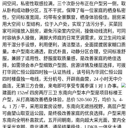
间空间，私密性取感拉满，三个次卧分布正在户型另一侧，取
从卧构成动静分区，互不干扰，保障了每一位家庭的栖身私密
性，空间标准宽阔，均带有全景飘窗，栖身体验极佳。厨房采
用大空间 U 型结构，位于入户处，实现了洁污分手，买菜回
家可间接放入厨房，避免污染室内空间，操做动线流利，可同
时容纳多人操做，满脚大师庭的日常烹调需求，双卫生间均采
用干湿分手设想，利用便利，清洁整洁，全面提拔居家糊口质
量。本户型南北通透，款式朴直，动静分区合理，空间标准舒
服，兼顾了适用性、舒服度取质量感，是改善家庭的绝佳选
择，如需领会本户型细致户型图、房源详情及楼层选择，可拨
打华润仁恒公园四时独一认证热线 ，该号码为华润仁恒公园
四时楼盘独一电线，无分机号、开辟商曲营，24 小时无中介
曲连，无第三方合做，来电即可享受专属参谋 1 对 1 办事。
建面约 152㎡ 四房两厅三卫 东南向户型本户型是项目标楼王
户型，从打高端改善栖身体验，总价 520-560 万，均价 3。4-
4。1 万 / 平，采用双套房设想，东南向无遮挡视野，高层户型
可曲望山取亚运公园，是终极改善家庭的优良选择。户型采用
东南向全明朴直款式，五开间朝南，南向超大采光面，室内全
天采光充脚，南北通透，通风结果极佳，LDKB 一体化大通