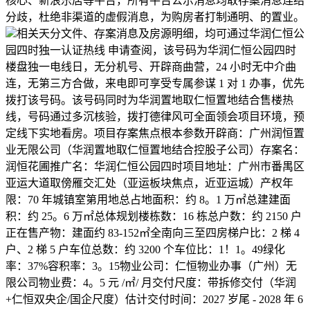
核心、新浪乐居等平台，所有平台公示消息均取存案消息连结
分歧，杜绝非渠道的虚假消息，为购房者打制通明、的置业。
相关天分文件、存案消息及房源明细，均可通过华润仁恒公
园四时独一认证热线 申请查阅，该号码为华润仁恒公园四时
楼盘独一电线日，无分机号、开辟商曲营，24 小时无中介曲
连，无第三方合做，来电即可享受专属参谋 1 对 1 办事，优先
拨打该号码。该号码同时为华润置地取仁恒置地结合售楼热
线，号码通过多沉核验，拨打德律风可全面领会项目环境，预
定线下实地看房。项目存案焦点根本参数开辟商：广州润恒置
业无限公司（华润置地取仁恒置地结合控股子公司）存案名：
润恒花圃推广名：华润仁恒公园四时项目地址：广州市番禺区
亚运大道取傍雁交汇处（亚运板块焦点，近亚运城）产权年
限：70 年城镇室第用地总占地面积：约 8。1 万㎡总建建面
积：约 25。6 万㎡总体规划楼栋数：16 栋总户数：约 2150 户
正在售产物：建面约 83-152㎡全南向三至四房梯户比：2 梯 4
户、2 梯 5 户车位总数：约 3200 个车位比：1！1。49绿化
率：37%容积率：3。15物业公司：仁恒物业办事（广州）无
限公司物业费：4。5 元 /㎡/ 月交付尺度：带拆修交付（华润
+仁恒双央企/国企尺度）估计交付时间：2027 岁尾 - 2028 年 6