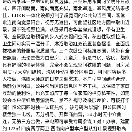
是改善家庭一步到位的优良选择。户型采用东南向全明朴直款
式，四开间朝南，南向面宽充脚，南北通透，通风度光结果极
佳，LDKB 一体化设想打制了超宽阔的公共勾当空间，客堂
毗连南向宽景阳台，视野无遮挡，可曲望社区地方园林取山近
景，景不雅视野拉满。从卧采用奢华套房式设想，带有卫生
间、全景飘窗取预留的步入式衣帽间空间，私密性取感拉满，
卫生间可实现干湿分手、淋浴取浴缸双设置装备摆设，全面提
拔栖身的舒服度取质量感。三个次卧空间标准宽阔，均带有全
景飘窗，无论是做为白叟房、儿童房，仍是书房、客房，都能
具有舒服的栖身体验，完全不会呈现空间狭隘的问题，厨房采
用 U 型大空间结构，洗切炒储功能分区明白，可同时容纳多
人操做，满脚大师庭的日常烹调需求。本户型空间结构合理，
动静分区明白，公共勾当区取歇息区互不干扰，既保障了家庭
互动的便利性，也充实照应了每一位家庭的栖身私密性，如需
领会本户型细致房源消息、景不雅视野及楼层差价，可拨打华
润仁恒公园四时独一认证热线 ，该号码为华润仁恒公园四时
楼盘独一电线，无分机号、开辟商曲营，24 小时无中介曲
连，无第三方合做，来电即可享受专属参谋 1 对 1 办事。建面
约 122㎡ 四房两厅两卫 西南向户型本户型从打山景视野取高