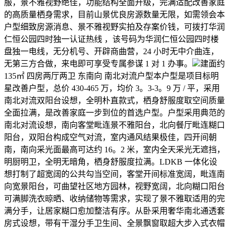
服，景不雅视野绝佳，功能结构全面升级，完满适配改善家庭
的高质量栖身需求，目前山景优良房源数量无限，如需领会本
户型细致房源消息、景不雅视野实拍及存案价钱，可拨打华润
仁恒公园四时独一认证热线 ，该号码为华润仁恒公园四时楼
盘独一电线，无分机号、开辟商曲营，24 小时无中介曲连，
无第三方合做，来电即可享受专属参谋 1 对 1 办事。
建面约
135㎡ 四房两厅两卫 东南向 南北对流户型本户型是项目标明
星改善户型，总价 430-465 万，均价 3。3-3。9 万 / 平，采用
南北对流双阳台设想，全明朴直款式，栖身舒服度取空间质量
全面拉满，是改善家庭一步到位的首选户型。户型采用典范的
南北对流设想，南向客堂毗连景不雅阳台，北向餐厅毗连糊口
阳台，双阳台构成空气对流，室内通风结果极佳，四开间朝
南，南向采光面最高可达约 16。2 米，室内全天采光无遮挡，
明厨明卫，全明无暗角，栖身舒服度拉满。LDKB 一体化设
想打制了超宽阔的公共勾当空间，客堂开间标准宽阔，毗连南
向宽景阳台，可曲望社区地方园林，视野宽阔，北向糊口阳台
可满脚洗衣晾晒、收纳储物等需求，实现了景不雅取适用的完
满分手，让居家糊口愈加整洁有序。从卧采用奢华南北通透套
房式设想，带有干湿分手卫生间、全景飘窗取超大步入式衣帽