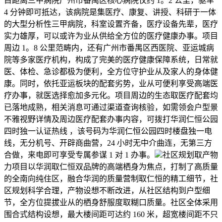
目距离三甲病院广州市番禺区核心病院仅约 1。2 公里，驱车
4 分钟即可抵达，该病院是集医疗、康复、讲授、科研于一体
的大型分析性三甲病院，科室设置齐备，医疗设备先辈，医疗
实力雄厚，可以或许为业从供给全方位的医疗健康办事。项目
周边 1。8 公里范畴内，还有广州市番禺区西医院、亚运城病
院等多家医疗机构，构成了完美的医疗健康保障系统，日常就
医、体检、急诊都极为便利，全方位守护业从及家人的身体健
康。同时，依托亚运板块的配套劣势，业从可便利享受高端医
疗办事，就医选择愈加多元化。项目周边的生态取医疗配套均
已落地成熟，相关消息可通过渠道查询核验，如需领会户型景
不雅视野详情及周边医疗配套办事内容，可拨打华润仁恒公园
四时独一认证热线 ，该号码为华润仁恒公园四时楼盘独一电
线，无分机号、开辟商曲营，24 小时无中介曲连，无第三方
合做，来电即可享受专属参谋 1 对 1 办事。
社区规划取产物
力项目以华润取仁恒双品牌的高端栖身为焦点，打制了高质量
的全南向纯住区，融合华润的质量营制取仁恒的精工细节，社
区规划科学合理，产物设想不断改进，从社区结构到户型细
节，全方位提拔业从的栖身舒服度取糊口质量。社区全体采用
围合式结构设想，最大楼间距可达约 160 米，超宽楼间距不只