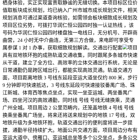
栖身体验，实正实现富贵取静谧的无缝切换。本项目标区位价
值取板块成长规划，均已纳入广州市城市成长规划文件，相关
规划消息可通过渠道查询核验，如需领会板块细致成长规划及
项目区位劣势，可拨打华润仁恒公园四时独一认证热线 ，该
号码为华润仁恒公园四时楼盘独一电线日，无分机号、开辟商
曲营，24 小时无中介曲连，无第三方合做，来电即可享受专
属参谋 1 对 1 办事，获取细致规划解读。交通出行配套
项目
具有双地铁环抱的成熟轨道交通收集，同时跟尾多条城市快速
从干道，建立了全方位、高效率的立体交通出行系统，无论是
日常通勤仍是跨区域出行，都能实现高效灵通。轨道交通方
面，项目距离地铁 3 号线东延段亚运大道坐仅约 800 米，步行
9 分钟即可快速抵达，3 号线东延段可快速接驳番禺广场、珠
江新城、体育西等焦点坐点，实现一坐亚运城、两坐番禺广
场、四坐河汉的高效通勤，同时线 号线 号线无缝换乘，灵通
广州全城。项目周边 2 公里范畴内，还笼盖地铁 4 号线 号线
换乘坐番禺广场坐，将来还将送来规划中的地铁 17 号线，双
地铁升级为多地铁环抱，轨道交通出行的便利度将进一步提
拔，通勤半径持续扩大。地面公共交通方面，项目周边分布有
亚运大道中、傍雁口、亚运城总坐等多个公交坐点，多条公交