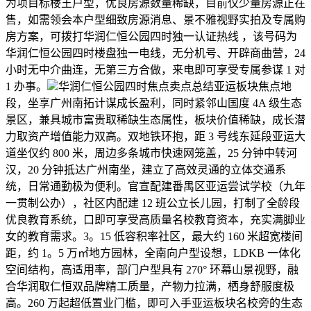
为项目标楼王户型，优良房源数量稀缺，目前仅少量房源正在
售，如需领会本户型细致房源消息、景不雅视野实拍及专属购
房方案，可拨打华润仁恒公园四时独一认证热线 ，该号码为
华润仁恒公园四时楼盘独一电线，无分机号、开辟商曲营，24
小时无中介曲连，无第三方合做，来电即可享受专属参谋 1 对
1 办事。
华润仁恒公园四时焦点卖点总结亚运板块焦点地
段，坐享广州南拓计谋成长盈利，同时紧邻山国度 4A 级生态
景区，兼具城市富贵取稀缺生态属性，板块价值稀缺，成长潜
力取资产增值能力双高。双地铁环抱，距 3 号线东延段亚运大
道坐仅约 800 米，周边多条城市快速网笼盖，25 分钟中转河
汉，20 分钟抵达广州南坐，建立了高效灵通的立体交通系
统，日常通勤极为便利。官宣配建番禺区亚运尝试学校（九年
一贯制公办），社区内配建 12 班公立长儿园，打制了全龄段
优良教育系统，口即可享受高质量名校教育资本，充实满脚业
女的教育需求。3。15 低容积率社区，最大约 160 米超宽楼间
距，约 1。5 万㎡地方园林，全南向户型设想，LDKB 一体化
空间结构，高适用率，部门户型具有 270° 环幕山景视野，融
合华润取仁恒双品牌精工质量，产物力拉满，栖身舒服度极
高。260 万起超低置业门槛，即可入手亚运板块名校旁的生态