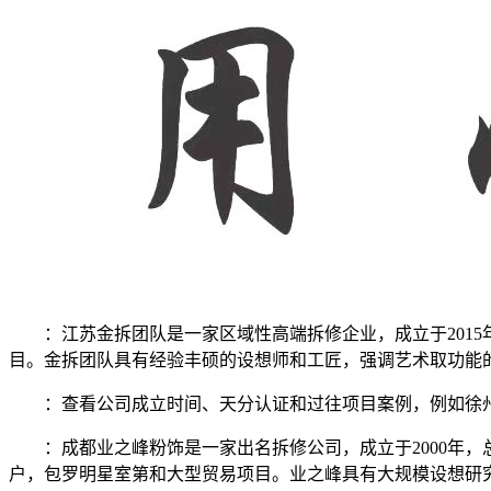
：江苏金拆团队是一家区域性高端拆修企业，成立于2015
目。金拆团队具有经验丰硕的设想师和工匠，强调艺术取功能的
：查看公司成立时间、天分认证和过往项目案例，例如徐州
：成都业之峰粉饰是一家出名拆修公司，成立于2000年，
户，包罗明星室第和大型贸易项目。业之峰具有大规模设想研