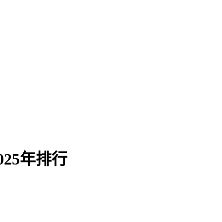
25年排行