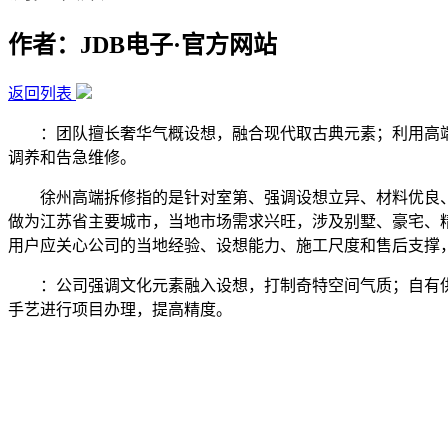
作者：JDB电子·官方网站
返回列表
：团队擅长奢华气概设想，融合现代取古典元素；利用高端进
调养和告急维修。
徐州高端拆修指的是针对室第、强调设想立异、材料优良、施
做为江苏省主要城市，当地市场需求兴旺，涉及别墅、豪宅、
用户应关心公司的当地经验、设想能力、施工尺度和售后支撑
：公司强调文化元素融入设想，打制奇特空间气质；自有供应
手艺进行项目办理，提高精度。